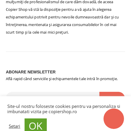
mulțumiți de profesionalismul de care dăm dovadă, de aceea
Copier Shop vă stă la dispoziție pentru a vă ajuta în alegerea
echipamentului potrivit pentru nevoile dumneavoastră dar și cu
întreținerea, mentenata și asigurarea consumabilelor în cel mai
scurt timp și la cele mai mici prețuri.
ABONARE NEWSLETTER
Află rapid când serviciile și echipamentele tale intră în promoție.
Site-ul nostru foloseste cookies pentru va personaliza si
imbunatati vizita pe copiershop.ro
OK
Setari
CopierShop.Ro © copyright 2023